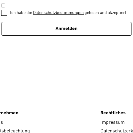
Schritt
DATENSCHUTZBESTIMMUNGEN
1
*
Ich habe die
Datenschutzbestimmungen
gelesen und akzeptiert.
von
1
Anmelden
ernehmen
Rechtliches
ds
Impressum
tsbeleuchtung
Datenschutzer