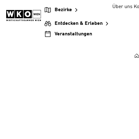
Zum
Zur
Zum
Über uns
Ko
Bezirke
Inhalt
Hauptnavigation
Footer
springen
springen
springen
Entdecken & Erleben
Veranstaltungen