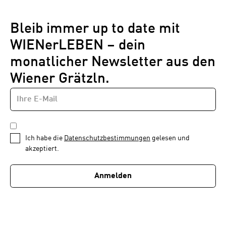
Bleib immer up to date mit
WIENerLEBEN – dein
monatlicher Newsletter aus den
Wiener Grätzln.
E-
Newsletter
MAIL-
—
ADRESSE
*
Schritt
DATENSCHUTZBESTIMMUNGEN
1
*
Ich habe die
Datenschutzbestimmungen
gelesen und
von
akzeptiert.
1
Anmelden