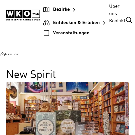
Zum
Zur
Zum
Über
Bezirke
Inhalt
Hauptnavigation
Footer
uns
springen
springen
springen
Kontakt
Entdecken & Erleben
Veranstaltungen
New Spirit
New Spirit