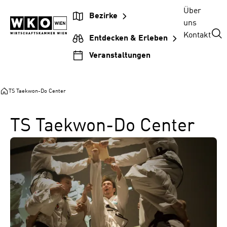
Zum
Zur
Zum
Über
Bezirke
Inhalt
Hauptnavigation
Footer
uns
springen
springen
springen
Kontakt
Entdecken & Erleben
Veranstaltungen
TS Taekwon-Do Center
TS Taekwon-Do Center