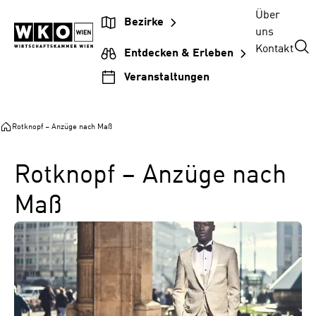
Zum
Zur
Zum
Über
Bezirke
Inhalt
Hauptnavigation
Footer
uns
springen
springen
springen
Kontakt
Entdecken & Erleben
Veranstaltungen
Rotknopf – Anzüge nach Maß
Rotknopf – Anzüge nach
Maß