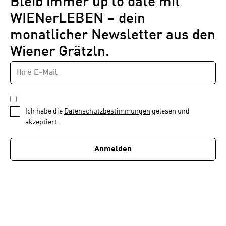
Bleib immer up to date mit
WIENerLEBEN – dein
monatlicher Newsletter aus den
Wiener Grätzln.
E-
Newsletter
MAIL-
—
ADRESSE
*
Schritt
DATENSCHUTZBESTIMMUNGEN
1
*
Ich habe die
Datenschutzbestimmungen
gelesen und
von
akzeptiert.
1
Anmelden