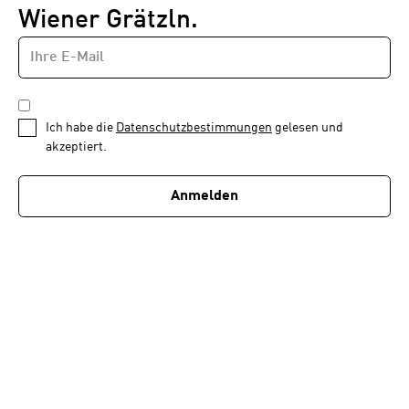
Wiener Grätzln.
E-
Newsletter
MAIL-
—
ADRESSE
*
Schritt
DATENSCHUTZBESTIMMUNGEN
1
*
Ich habe die
Datenschutzbestimmungen
gelesen und
von
akzeptiert.
1
Anmelden