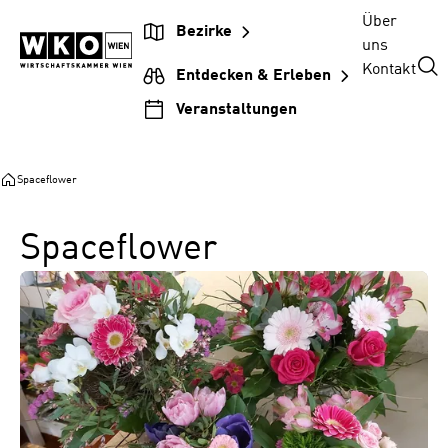
Zum
Zur
Zum
Über
Bezirke
Inhalt
Hauptnavigation
Footer
uns
springen
springen
springen
Kontakt
Entdecken & Erleben
Veranstaltungen
Spaceflower
Spaceflower