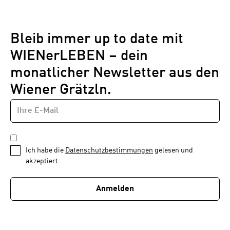
Bleib immer up to date mit
WIENerLEBEN – dein
monatlicher Newsletter aus den
Wiener Grätzln.
E-
Newsletter
MAIL-
—
ADRESSE
*
Schritt
DATENSCHUTZBESTIMMUNGEN
1
*
Ich habe die
Datenschutzbestimmungen
gelesen und
von
akzeptiert.
1
Anmelden