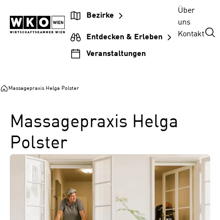
Zum
Zur
Zum
Über
Bezirke
Inhalt
Hauptnavigation
Footer
uns
springen
springen
springen
Kontakt
Entdecken & Erleben
Veranstaltungen
Massagepraxis Helga Polster
Massagepraxis Helga
Polster