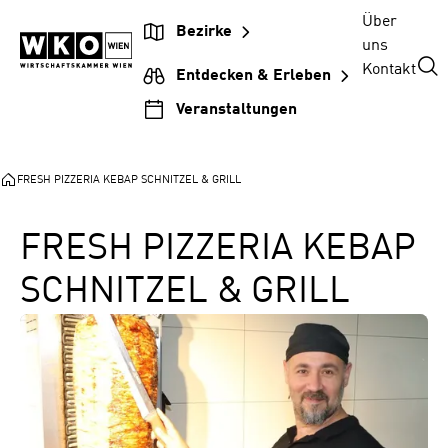
Zum
Zur
Zum
Über
Bezirke
Inhalt
Hauptnavigation
Footer
uns
springen
springen
springen
Kontakt
Entdecken & Erleben
Veranstaltungen
FRESH PIZZERIA KEBAP SCHNITZEL & GRILL
FRESH PIZZERIA KEBAP
SCHNITZEL & GRILL