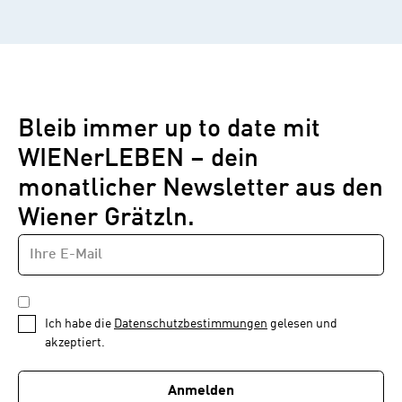
Bleib immer up to date mit
WIENerLEBEN – dein
monatlicher Newsletter aus den
Wiener Grätzln.
E-
Newsletter
MAIL-
—
ADRESSE
*
Schritt
DATENSCHUTZBESTIMMUNGEN
1
*
Ich habe die
Datenschutzbestimmungen
gelesen und
von
akzeptiert.
1
Anmelden