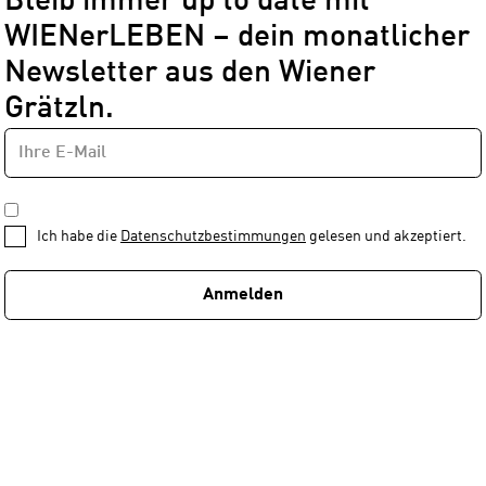
Bleib immer up to date mit
WIENerLEBEN – dein monatlicher
Newsletter aus den Wiener
Grätzln.
E-
Newsletter
MAIL-
—
ADRESSE
*
Schritt
DATENSCHUTZBESTIMMUNGEN
1
*
Ich habe die
Datenschutzbestimmungen
gelesen und akzeptiert.
von
1
Anmelden