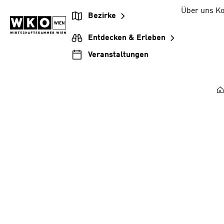
Zum
Zur
Zum
Über uns
Ko
Bezirke
Inhalt
Hauptnavigation
Footer
springen
springen
springen
Entdecken & Erleben
Veranstaltungen