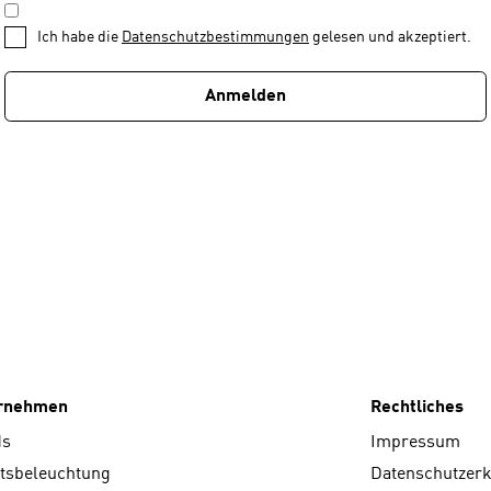
DATENSCHUTZBESTIMMUNGEN
1
*
Ich habe die
Datenschutzbestimmungen
gelesen und akzeptiert.
von
1
Anmelden
ernehmen
Rechtliches
ds
Impressum
tsbeleuchtung
Datenschutzer