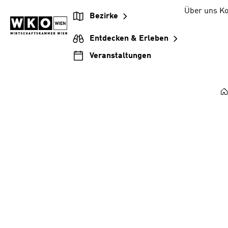
Zum
Zur
Zum
Über uns
Ko
Bezirke
Inhalt
Hauptnavigation
Footer
springen
springen
springen
Entdecken & Erleben
Veranstaltungen