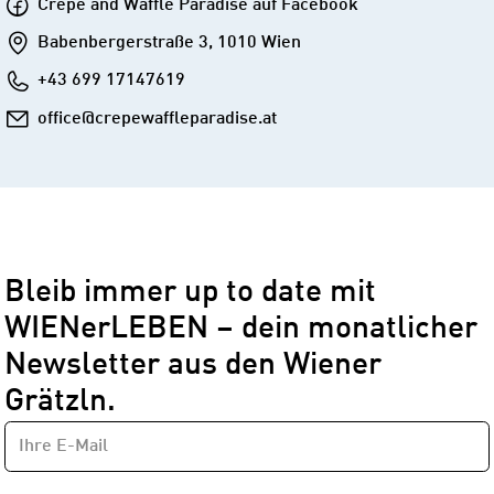
Crêpe
Crêpe and Waffle Paradise auf Facebook
Waffle
and
Addresse
Babenbergerstraße 3, 1010 Wien
Paradise
Waffle
auf
Telefon
+43 699 17147619
Paradise
Instagram
auf
E-
office@crepewaffleparadise.at
Facebook
Mail
Bleib immer up to date mit
WIENerLEBEN – dein monatlicher
Newsletter aus den Wiener
Grätzln.
E-
Newsletter
MAIL-
—
ADRESSE
*
Schritt