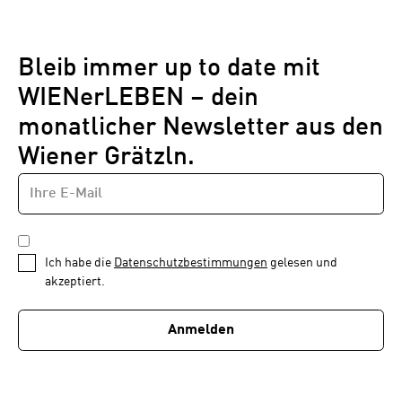
Bleib immer up to date mit
WIENerLEBEN – dein
monatlicher Newsletter aus den
Wiener Grätzln.
E-
Newsletter
MAIL-
—
ADRESSE
*
Schritt
DATENSCHUTZBESTIMMUNGEN
1
*
Ich habe die
Datenschutzbestimmungen
gelesen und
von
akzeptiert.
1
Anmelden