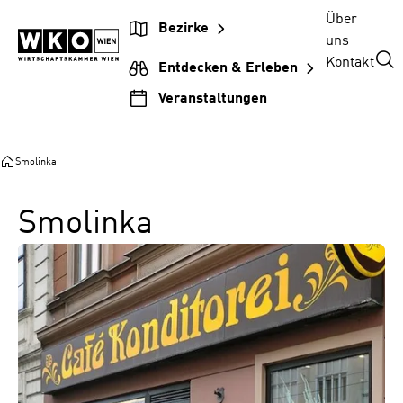
Zum
Zur
Zum
Über
Bezirke
Inhalt
Hauptnavigation
Footer
uns
springen
springen
springen
Kontakt
Entdecken & Erleben
Veranstaltungen
Smolinka
Smolinka