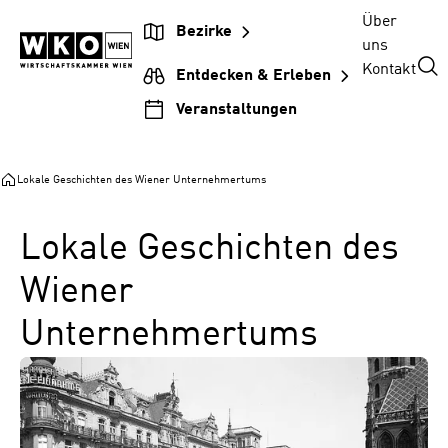
Zum
Zur
Zum
Über
Bezirke
Inhalt
Hauptnavigation
Footer
uns
springen
springen
springen
Kontakt
Entdecken & Erleben
Veranstaltungen
Lokale Geschichten des Wiener Unternehmertums
Lokale Geschichten des
Wiener
Unternehmertums