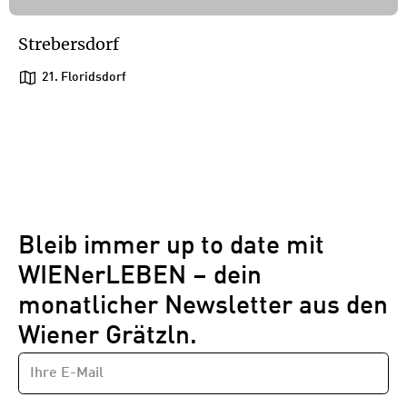
Strebersdorf
21. Floridsdorf
1
/
1
1
Bleib immer up to date mit
WIENerLEBEN – dein
monatlicher Newsletter aus den
Wiener Grätzln.
E-
Newsletter
MAIL-
—
ADRESSE
*
Schritt