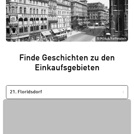
©
WStLA/Reiffenstein
Finde Geschichten zu den
Einkaufsgebieten
NACH
BEZIRK
FILTERN