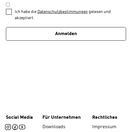
DATENSCHUTZBESTIMMUNGEN
1
*
Ich habe die
Datenschutzbestimmungen
gelesen und
von
akzeptiert.
1
Anmelden
Social Media
Für Unternehmen
Rechtliches
Downloads
Impressum