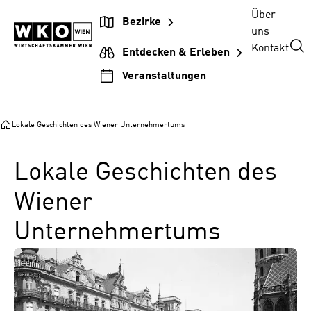
Zum
Zur
Zum
Über
Bezirke
Inhalt
Hauptnavigation
Footer
uns
springen
springen
springen
Kontakt
Entdecken & Erleben
Veranstaltungen
Lokale Geschichten des Wiener Unternehmertums
Lokale Geschichten des
Wiener
Unternehmertums