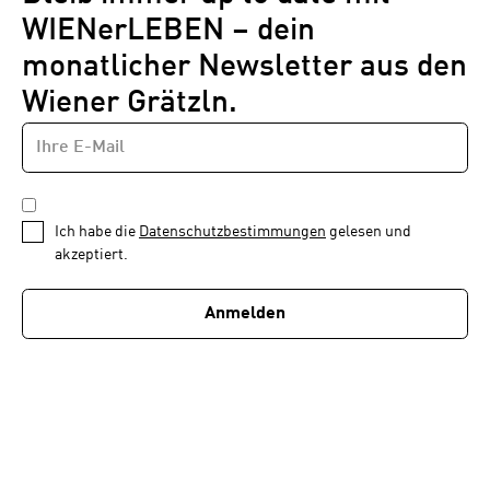
WIENerLEBEN – dein
monatlicher Newsletter aus den
Wiener Grätzln.
E-
Newsletter
MAIL-
—
ADRESSE
*
Schritt
DATENSCHUTZBESTIMMUNGEN
1
*
Ich habe die
Datenschutzbestimmungen
gelesen und
von
akzeptiert.
1
Anmelden