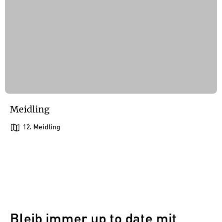
Meidling
12. Meidling
1
/
1
1
Bleib immer up to date mit