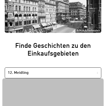
©
WStLA/Reiffenstein
Finde Geschichten zu den
Einkaufsgebieten
NACH
BEZIRK
FILTERN