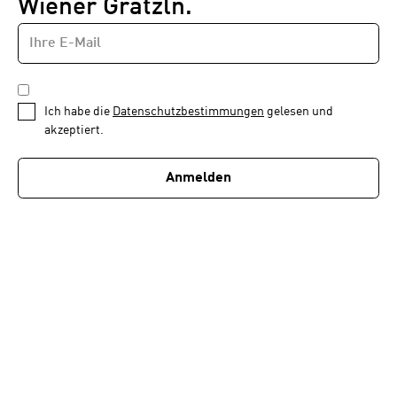
Wiener Grätzln.
E-
Newsletter
MAIL-
—
ADRESSE
*
Schritt
DATENSCHUTZBESTIMMUNGEN
1
*
Ich habe die
Datenschutzbestimmungen
gelesen und
von
akzeptiert.
1
Anmelden