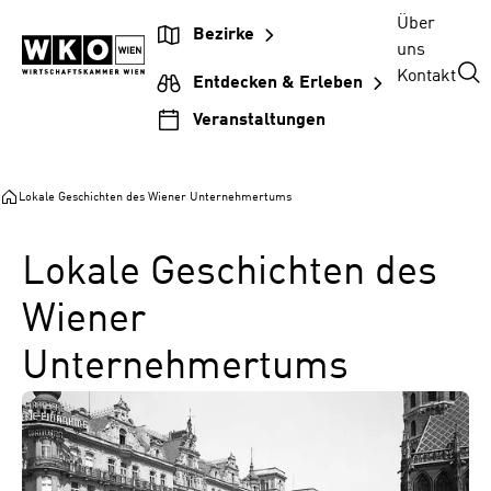
Zum
Zur
Zum
Über
Bezirke
Inhalt
Hauptnavigation
Footer
uns
springen
springen
springen
Kontakt
Entdecken & Erleben
Veranstaltungen
Lokale Geschichten des Wiener Unternehmertums
Lokale Geschichten des
Wiener
Unternehmertums