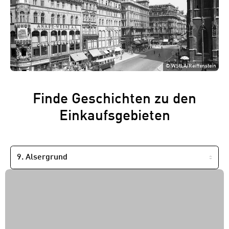
©
WStLA/Reiffenstein
Finde Geschichten zu den
Einkaufsgebieten
NACH
BEZIRK
FILTERN