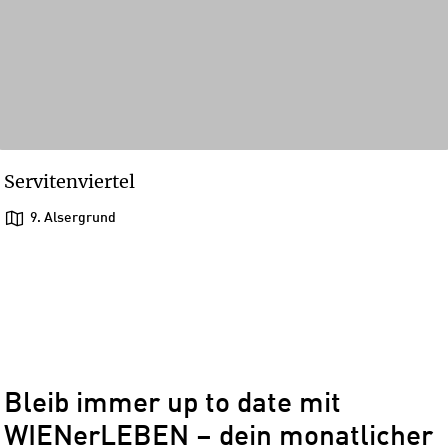
Servitenviertel
9. Alsergrund
1
/
1
1
Bleib immer up to date mit
WIENerLEBEN – dein monatlicher