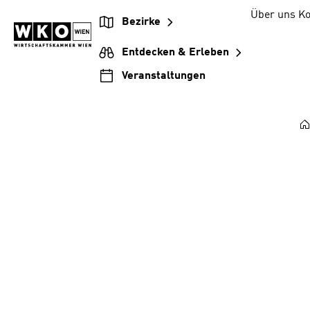
Zum
Zur
Zum
Über uns
Ko
Bezirke
Inhalt
Hauptnavigation
Footer
springen
springen
springen
Entdecken & Erleben
Veranstaltungen