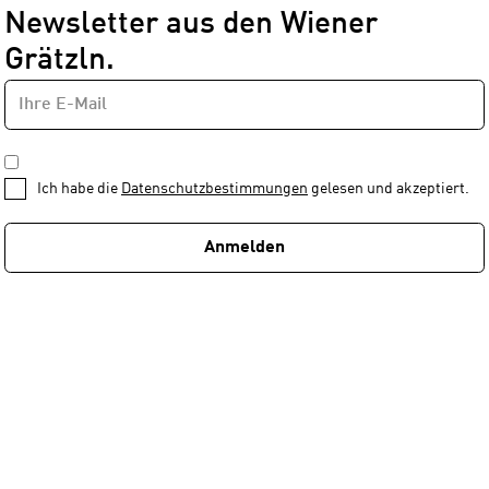
Newsletter aus den Wiener
Grätzln.
E-
Newsletter
MAIL-
—
ADRESSE
*
Schritt
DATENSCHUTZBESTIMMUNGEN
1
*
Ich habe die
Datenschutzbestimmungen
gelesen und akzeptiert.
von
1
Anmelden