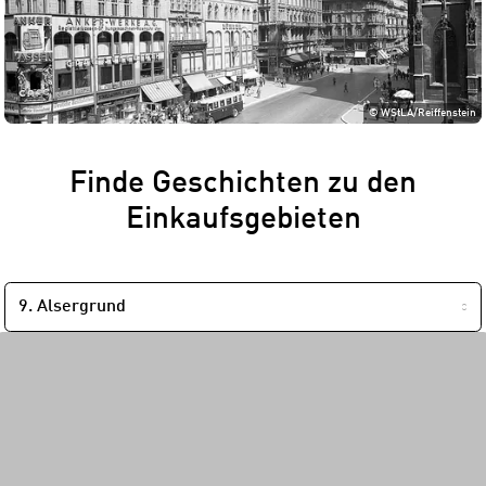
©
WStLA/Reiffenstein
Finde Geschichten zu den
Einkaufsgebieten
NACH
BEZIRK
FILTERN