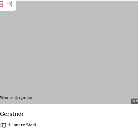
Wiener Originale
©
t
Gerstner
1. Innere Stadt