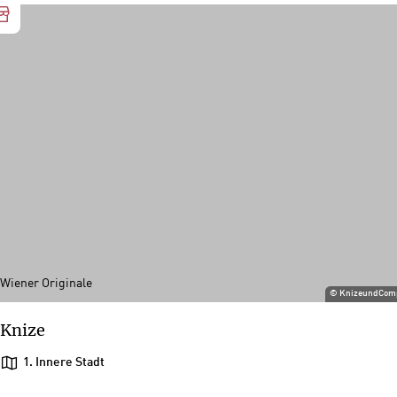
Wiener Originale
©
KnizeundCom
Knize
1. Innere Stadt