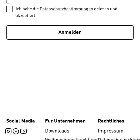
DATENSCHUTZBESTIMMUNGEN
1
*
Ich habe die
Datenschutzbestimmungen
gelesen und
von
akzeptiert.
1
Anmelden
Social Media
Für Unternehmen
Rechtliches
Downloads
Impressum