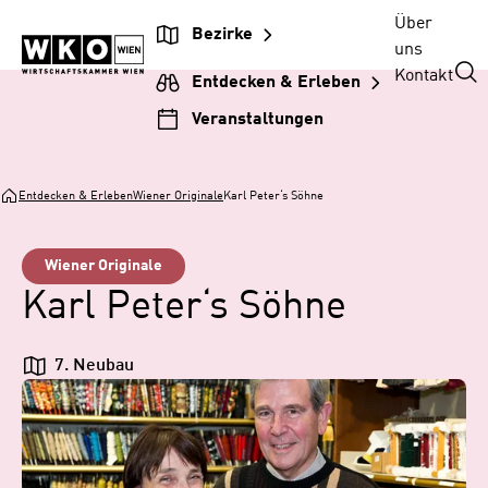
Zum
Zur
Zum
Über
Bezirke
Inhalt
Hauptnavigation
Footer
uns
springen
springen
springen
Kontakt
Entdecken & Erleben
Veranstaltungen
Entdecken & Erleben
Wiener Originale
Karl Peter‘s Söhne
Wiener Originale
Karl Peter‘s Söhne
7. Neubau