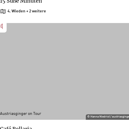
15 Süße Minuten
4. Wieden
+ 2 weitere
Austriasginger on Tour
©
Hanna Niedrist / austriasging
Café Bellaria