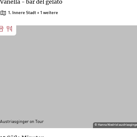
Vanella - bar del gelato
1. Innere Stadt
+ 1 weitere
Austriasginger on Tour
©
Hanna Niedrist austriasging