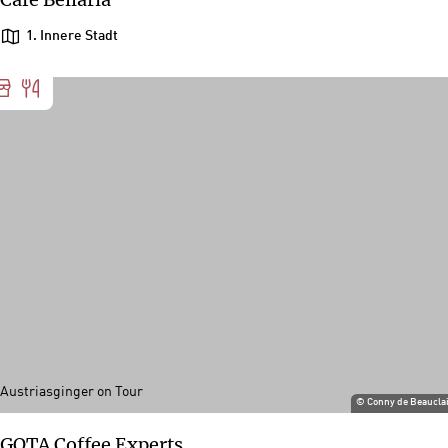
1. Innere Stadt
Austriasginger on Tour
©
Conny de Beaucla
GOTA Coffee Experts