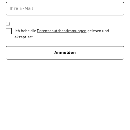
E-
Newsletter
MAIL-
—
ADRESSE
*
Schritt
DATENSCHUTZBESTIMMUNGEN
1
*
Ich habe die
Datenschutzbestimmungen
gelesen und
von
akzeptiert.
1
Anmelden