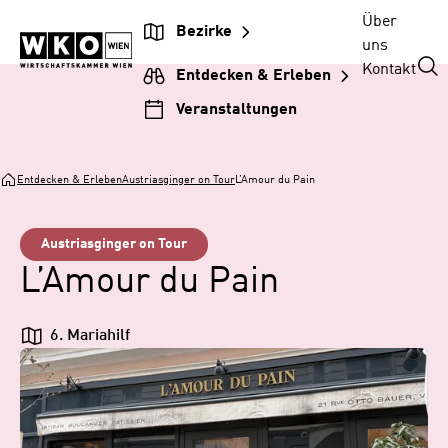
Zum
Zur
Zum
Über
Bezirke
Inhalt
Hauptnavigation
Footer
uns
springen
springen
springen
Kontakt
Entdecken & Erleben
Veranstaltungen
Entdecken & Erleben
Austriasginger on Tour
L’Amour du Pain
Austriasginger on Tour
L’Amour du Pain
6. Mariahilf