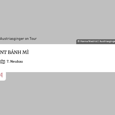
Austriasginger on Tour
©
Hanna Niedrist / Austriasging
NT BÁNH MÌ
7. Neubau