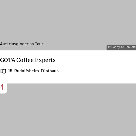
Austriasginger on Tour
©
Conny de Beaucla
GOTA Coffee Experts
15. Rudolfsheim-Fünfhaus