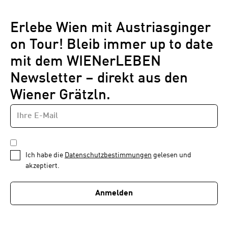
Erlebe Wien mit Austriasginger
on Tour! Bleib immer up to date
mit dem WIENerLEBEN
Newsletter – direkt aus den
Wiener Grätzln.
E-
Newsletter
MAIL-
—
ADRESSE
*
Schritt
DATENSCHUTZBESTIMMUNGEN
1
*
Ich habe die
Datenschutzbestimmungen
gelesen und
von
akzeptiert.
1
Anmelden