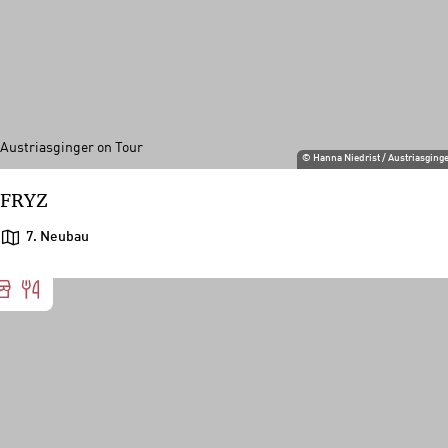
Austriasginger on Tour
©
Hanna Niedrist / Austriasging
FRYZ
7. Neubau