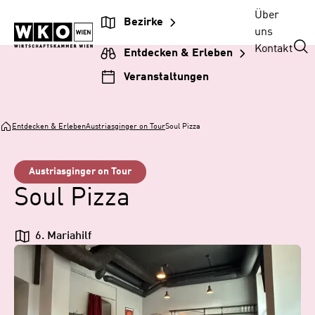
Zum
Zur
Zum
Über
Bezirke
Inhalt
Hauptnavigation
Footer
uns
springen
springen
springen
Kontakt
Entdecken & Erleben
Veranstaltungen
Entdecken & Erleben
Austriasginger on Tour
Soul Pizza
Austriasginger on Tour
Soul Pizza
6. Mariahilf