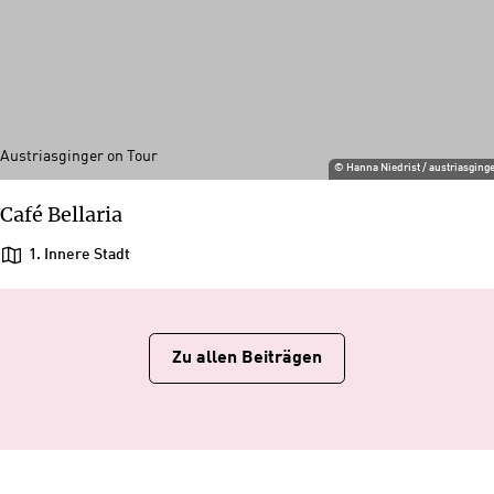
Austriasginger on Tour
©
Hanna Niedrist / austriasging
Café Bellaria
1. Innere Stadt
Zu allen Beiträgen