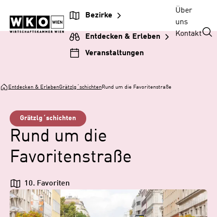
Zum
Zur
Zum
Über
Bezirke
Inhalt
Hauptnavigation
Footer
uns
springen
springen
springen
Kontakt
Entdecken & Erleben
Veranstaltungen
Entdecken & Erleben
Grätzlg´schichten
Rund um die Favoritenstraße
Grätzlg´schichten
Rund um die
Favoritenstraße
10. Favoriten