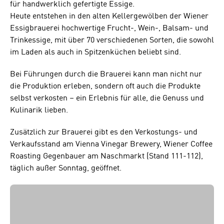
Schutzniveau und insbesondere kann die US-
für handwerklich gefertigte Essige.
amerikanische Regierung Zugang zu diesen
Heute entstehen in den alten Kellergewölben der Wiener
Daten erlangen.
Essigbrauerei hochwertige Frucht-, Wein-, Balsam- und
Trinkessige, mit über 70 verschiedenen Sorten, die sowohl
Details findest du in unserer
im Laden als auch in Spitzenküchen beliebt sind.
Datenschutzerklärung. Du könntest diese
Einstellungen jederzeit in den Cookie-
Bei Führungen durch die Brauerei kann man nicht nur
Einstellungen im Footer unserer Webseite
die Produktion erleben, sondern oft auch die Produkte
widerrufen.
selbst verkosten – ein Erlebnis für alle, die Genuss und
Kulinarik lieben.
Zusätzlich zur Brauerei gibt es den Verkostungs- und
Verkaufsstand am Vienna Vinegar Brewery, Wiener Coffee
Roasting Gegenbauer am Naschmarkt (Stand 111-112),
täglich außer Sonntag, geöffnet.