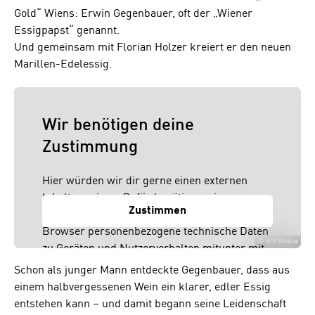
Gold“ Wiens: Erwin Gegenbauer, oft der „Wiener
Essigpapst“ genannt.
Und gemeinsam mit Florian Holzer kreiert er den neuen
Marillen-Edelessig.
Wir benötigen deine
Zustimmung
Hier würden wir dir gerne einen externen
Inhalt anzeigen. Dafür benötigen wir
Zustimmen
allerdings deine Zustimmung, da dein
Browser personenbezogene technische Daten
©
WH Media
zu Geräten und Nutzerverhalten mitunter mit
US-amerikanischen Anbietern austauscht.
Schon als junger Mann entdeckte Gegenbauer, dass aus
Diese Daten unterliegen keinem dem EU-
einem halbvergessenen Wein ein klarer, edler Essig
Datenschutzrecht angemessenen
entstehen kann – und damit begann seine Leidenschaft