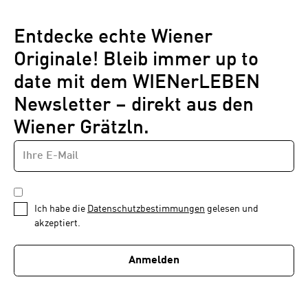
Entdecke echte Wiener
Originale! Bleib immer up to
date mit dem WIENerLEBEN
Newsletter – direkt aus den
Wiener Grätzln.
E-
Newsletter
MAIL-
—
ADRESSE
*
Schritt
DATENSCHUTZBESTIMMUNGEN
1
*
Ich habe die
Datenschutzbestimmungen
gelesen und
von
akzeptiert.
1
Anmelden