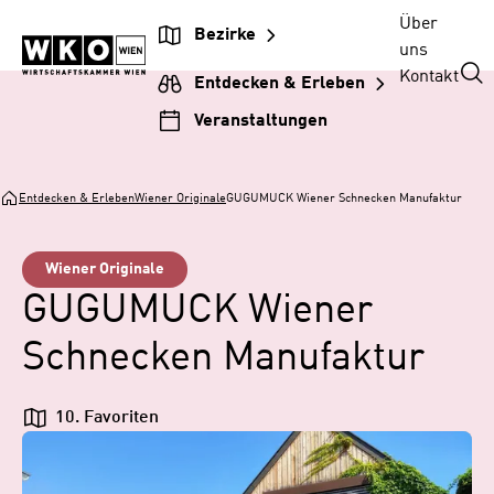
Zum
Zur
Zum
Über
Bezirke
Inhalt
Hauptnavigation
Footer
uns
springen
springen
springen
Kontakt
Entdecken & Erleben
Veranstaltungen
Entdecken & Erleben
Wiener Originale
GUGUMUCK Wiener Schnecken Manufaktur
Wiener Originale
GUGUMUCK Wiener
Schnecken Manufaktur
10. Favoriten