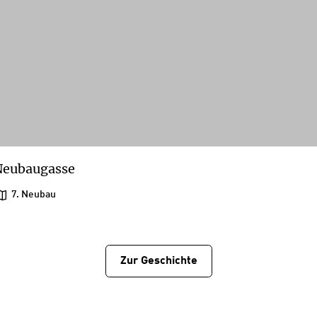
Neubaugasse
7. Neubau
Zur Geschichtе