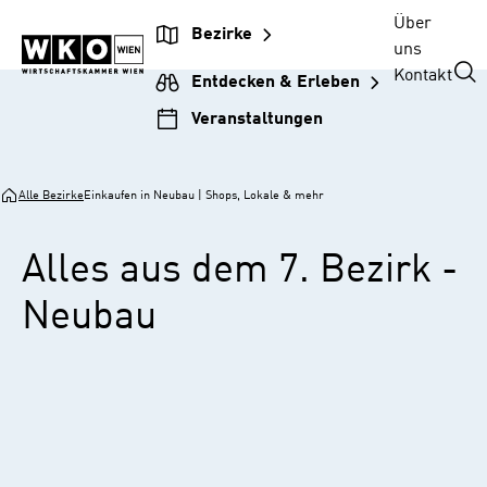
Zur
Zum
Zur
Zum
Über
Bezirke
Unternehmensnavigation
Inhalt
Hauptnavigation
Footer
uns
springen
springen
springen
springen
Kontakt
Entdecken & Erleben
Veranstaltungen
Alle Bezirke
Einkaufen in Neubau | Shops, Lokale & mehr
Alles aus dem 7. Bezirk -
Neubau