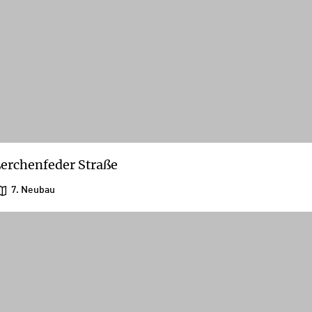
erchenfeder Straße
7. Neubau