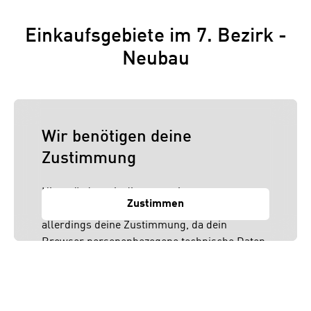
Einkaufsgebiete im 7. Bezirk -
Neubau
Wir benötigen deine
Zustimmung
Hier würden wir dir gerne einen externen
Zustimmen
Inhalt anzeigen. Dafür benötigen wir
allerdings deine Zustimmung, da dein
Browser personenbezogene technische Daten
zu Geräten und Nutzerverhalten mitunter mit
US-amerikanischen Anbietern austauscht.
Diese Daten unterliegen keinem dem EU-
Datenschutzrecht angemessenen