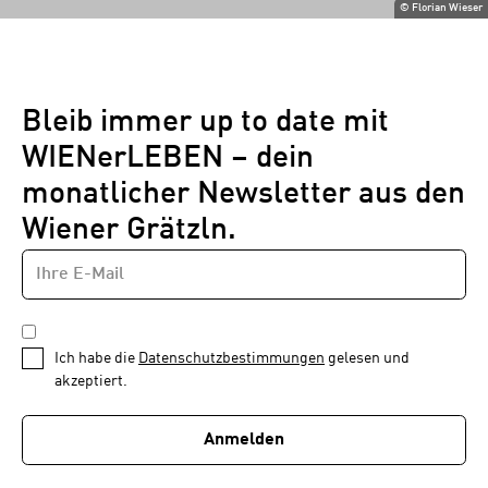
©
Florian Wieser
Bleib immer up to date mit
WIENerLEBEN – dein
monatlicher Newsletter aus den
Wiener Grätzln.
E-
Newsletter
MAIL-
—
ADRESSE
*
Schritt
DATENSCHUTZBESTIMMUNGEN
1
*
Ich habe die
Datenschutzbestimmungen
gelesen und
von
akzeptiert.
1
Anmelden