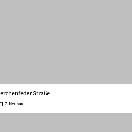
erchenfeder Straße
7. Neubau