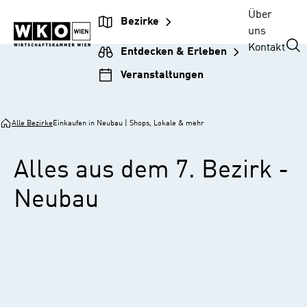
Zur
Zum
Zur
Zum
Über
Bezirke
Unternehmensnavigation
Inhalt
Hauptnavigation
Footer
uns
springen
springen
springen
springen
Kontakt
Entdecken & Erleben
Veranstaltungen
Alle Bezirke
Einkaufen in Neubau | Shops, Lokale & mehr
Alles aus dem 7. Bezirk -
Neubau