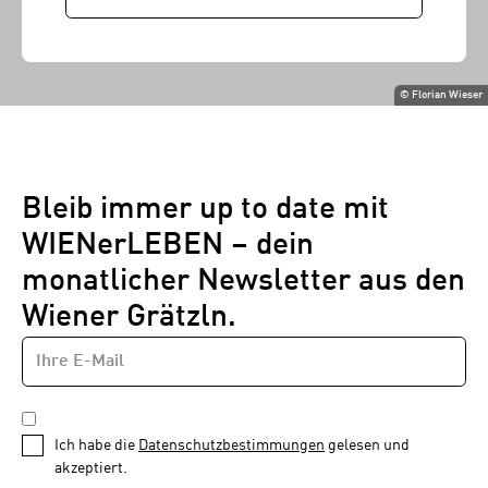
©
Florian Wieser
Bleib immer up to date mit
WIENerLEBEN – dein
monatlicher Newsletter aus den
Wiener Grätzln.
E-
Newsletter
MAIL-
—
ADRESSE
*
Schritt
DATENSCHUTZBESTIMMUNGEN
1
*
Ich habe die
Datenschutzbestimmungen
gelesen und
von
akzeptiert.
1