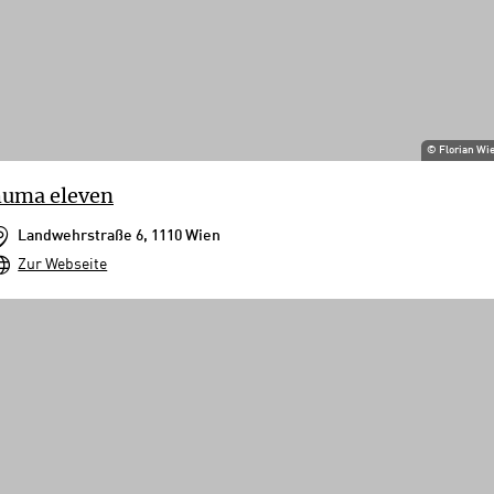
©
Florian Wi
huma eleven
Landwehrstraße 6, 1110 Wien
Zur Webseite