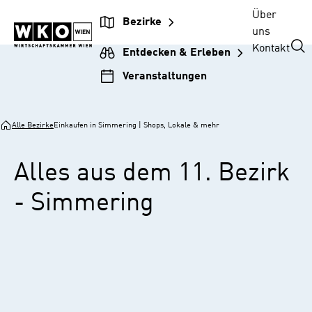
Zur
Zum
Zur
Zum
Über
Bezirke
Unternehmensnavigation
Inhalt
Hauptnavigation
Footer
uns
springen
springen
springen
springen
Kontakt
Entdecken & Erleben
Veranstaltungen
Alle Bezirke
Einkaufen in Simmering | Shops, Lokale & mehr
Alles aus dem 11. Bezirk
- Simmering