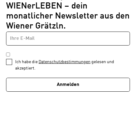
WIENerLEBEN – dein
monatlicher Newsletter aus den
Wiener Grätzln.
E-
Newsletter
MAIL-
—
ADRESSE
*
Schritt
DATENSCHUTZBESTIMMUNGEN
1
*
Ich habe die
Datenschutzbestimmungen
gelesen und
von
akzeptiert.
1
Anmelden