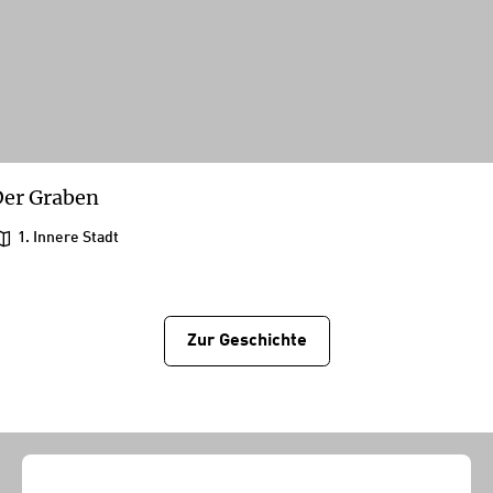
er Graben
1. Innere Stadt
Zur Geschichtе