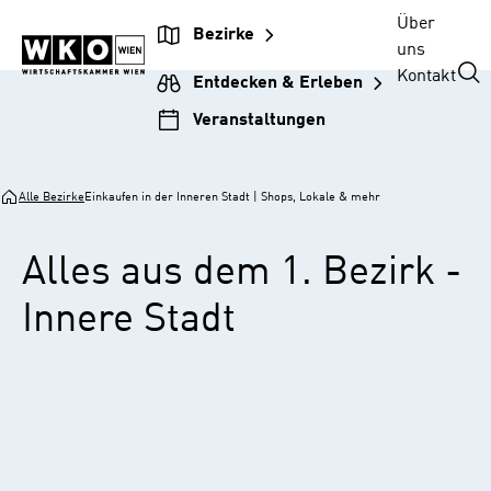
Zur
Zum
Zur
Zum
Über
Bezirke
Unternehmensnavigation
Inhalt
Hauptnavigation
Footer
uns
springen
springen
springen
springen
Kontakt
Entdecken & Erleben
Veranstaltungen
Alle Bezirke
Einkaufen in der Inneren Stadt | Shops, Lokale & mehr
Alles aus dem 1. Bezirk -
Innere Stadt