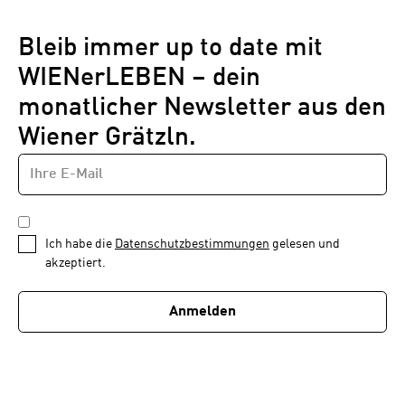
Bleib immer up to date mit
WIENerLEBEN – dein
monatlicher Newsletter aus den
Wiener Grätzln.
E-
Newsletter
MAIL-
—
ADRESSE
*
Schritt
DATENSCHUTZBESTIMMUNGEN
1
*
Ich habe die
Datenschutzbestimmungen
gelesen und
von
akzeptiert.
1
Anmelden