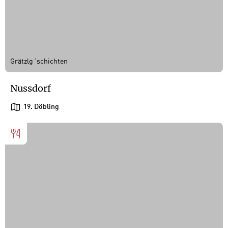
Grätzlg´schichten
Nussdorf
19. Döbling