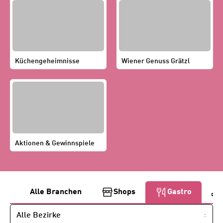
Küchengeheimnisse
Wiener Genuss Grätzl
Aktionen & Gewinnspiele
B
Alle Branchen
Shops
Gastro
e
NACH
BEZIRK
i