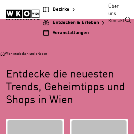
Zur
Zum
Zur
Zum
Über
Bezirke
Beitragsnavigation
Inhalt
Hauptnavigation
Footer
uns
springen
springen
springen
springen
Kontakt
Entdecken & Erleben
Veranstaltungen
Wien entdecken und erleben
Entdecke die neuesten
Trends, Geheimtipps und
Shops in Wien