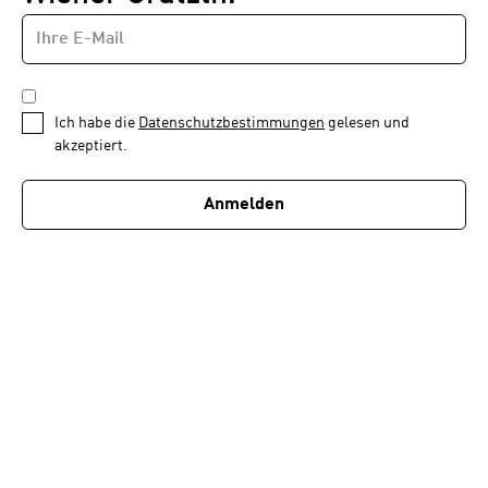
E-
Newsletter
MAIL-
—
ADRESSE
*
Schritt
DATENSCHUTZBESTIMMUNGEN
1
*
Ich habe die
Datenschutzbestimmungen
gelesen und
von
akzeptiert.
1
Anmelden