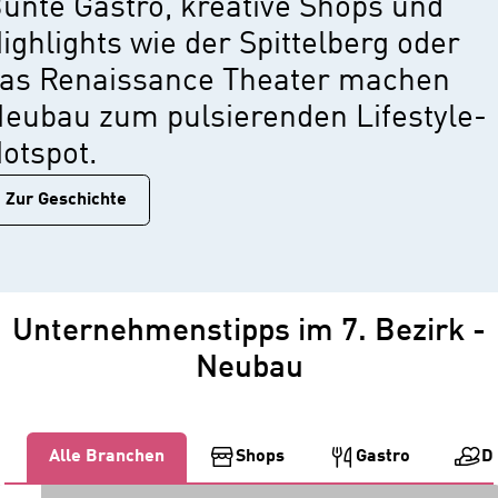
unte Gastro, kreative Shops und
ighlights wie der Spittelberg oder
as Renaissance Theater machen
eubau zum pulsierenden Lifestyle-
otspot.
Zur Geschichtе
Unternehmenstipps im 7. Bezirk -
Neubau
Alle Branchen
Shops
Gastro
D