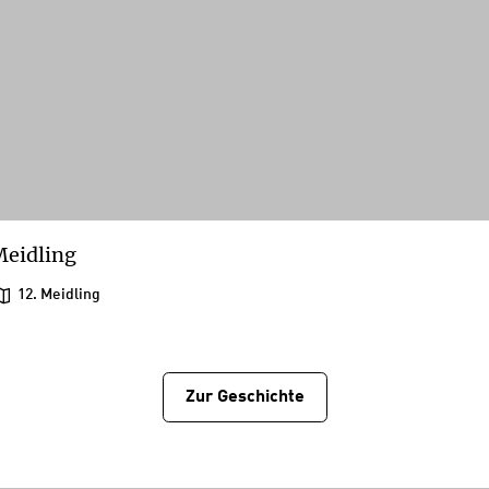
eidling
12. Meidling
Zur Geschichtе