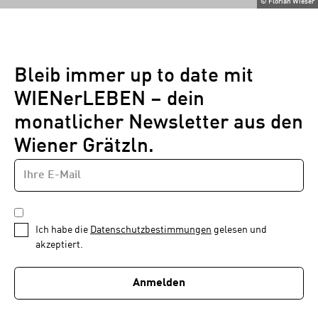
©
Florian Wieser
Bleib immer up to date mit
WIENerLEBEN – dein
monatlicher Newsletter aus den
Wiener Grätzln.
E-
Newsletter
MAIL-
—
ADRESSE
*
Schritt
DATENSCHUTZBESTIMMUNGEN
1
*
Ich habe die
Datenschutzbestimmungen
gelesen und
von
akzeptiert.
1
Anmelden