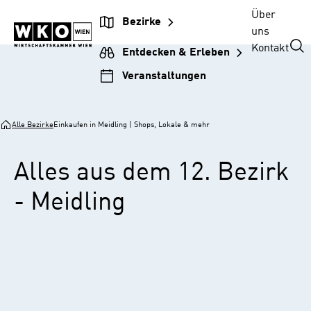
Zur
Zum
Zur
Zum
Über
Bezirke
Unternehmensnavigation
Inhalt
Hauptnavigation
Footer
uns
springen
springen
springen
springen
Kontakt
Entdecken & Erleben
Veranstaltungen
Alle Bezirke
Einkaufen in Meidling | Shops, Lokale & mehr
Alles aus dem 12. Bezirk
- Meidling